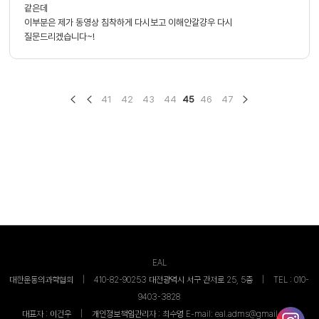
같은데
이부분은 제가 동영상 침착하게 다시보고 이해안갈걍우 다시
질문드리겠습니다~!
41
42
43
44
45
46
47
EAL
대한운동의과학협회
|
410-82-90253
대전광역시 서구 관저로 25, 5층
|
TEL :
010-
9403-3828
대표자 :
이건우
|
개인정보책임관리자 :
최수영
E-mail:
eal.adms@gmail.com