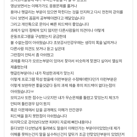
영상보면서는 이해가가도 응용문제를 풀거나
용어나 헷갈리는 부분이 있으면 막힌다는 것을 인지하고 다시 천천히 강의를
다시 보면서 꼼꼼히 공부해야겠다고 깨달았습니다
그리고 개인톡으로 문의시 빠른 피드백이 좋았습니다
과제가 답이 정해져 있지 않지만 다른사람들의 의견이나 아떻게
운동프로그램을 구성했는지 궁금한데
볼 수없는점이 아쉬웠습니다 초보강사인걍우에는 생각의 폭을 넓히거나
다른사람 의견도 보거나 듣고 싶은데
그런점이 안되서 좀 아쉬웠고
과제를 하다가 모르는부분이 있어서 찾아서 비슷하게 맞겠다 싶어서 열심히
제출했는데
햇갈린부분이나 내가 작성한과제가 맞는지
이렇게 프로그램 작성 했을때 이런부분은 수정해야한다던가 이런부분은
이렇게 보완하면 좋을것같다 등의 과제 제출 후의 피드백이 없다는점이
아쉬웠습니다ㅠ
모의고사 또한 점수는 나오지만 내가 무슨문제를 틀렸고 맞았는지 체크가
안되며 틀린경우 답이 뭔지
혹은 이문제에서 답을 공개해도 이해가 안간경우
피드백을 듣지 못한점이 아쉬웠습니다
마지막으로 강의보다보면 피피티 자료에 빠진내용이나
듣다보먄 다섯번넘게 돌려봐도 말씀이 이해인가는 부분이이있었는데 제가
이해를 못하는건지 말을 실수하신건지 앞뒤가 조금 안맞았던부분이 있었던거