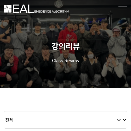
EAL 소개
강의리뷰
ESTT
Class Review
강의신청
강의리뷰
강의일정
멤버조회
공지사항